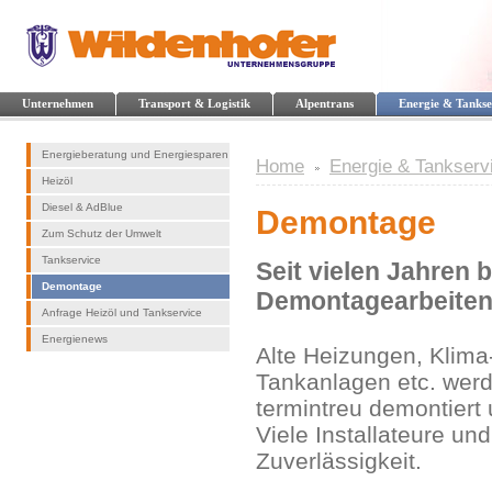
Unternehmen
Transport & Logistik
Alpentrans
Energie & Tankse
Energieberatung und Energiesparen
Home
Energie & Tankserv
Heizöl
Diesel & AdBlue
Demontage
Zum Schutz der Umwelt
Tankservice
Seit vielen Jahren 
Demontage
Demontagearbeiten
Anfrage Heizöl und Tankservice
Energienews
Alte Heizungen, Klima
Tankanlagen etc. wer
termintreu de
Viele Installateure u
Zuverlässigkeit.