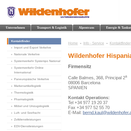
Unternehmen
Transport & Logistik
Alpentrans
Energie & Tankse
Kontaktfinder
Home
Info - Service
Kontaktfinder
Import und Export Verkehre
Wildenhofer Hispania
Nationale Verkehre
Systemverkehr Systempo National
Firmensitz
Systemverkehr Online
International
a
Calle Balmes, 368, Principal 2
Paneuropäische Verkehre
08006 Barcelona
Markenartikellogistik
SPANIEN
Thermologistik
Kontakt Operations:
Pharmalogistik
Tel +34 977 19 20 37
Möbel und Umzugslogistik
Fax +34 977 52 55 70
E-Mail:
bernd.kaul@wildenhofer.
Luft- und Seefracht
Zolldienstleistungen
EDV-Dienstleistungen