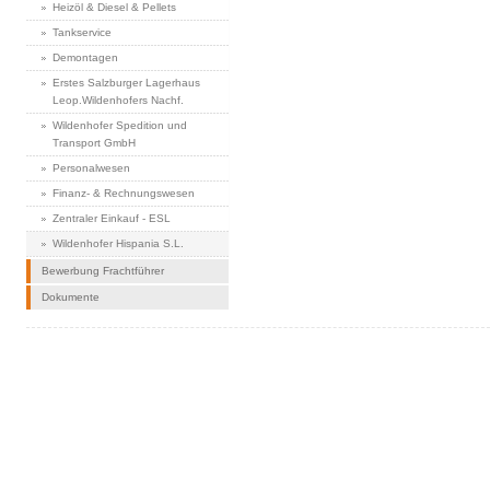
Heizöl & Diesel & Pellets
Tankservice
Demontagen
Erstes Salzburger Lagerhaus
Leop.Wildenhofers Nachf.
Wildenhofer Spedition und
Transport GmbH
Personalwesen
Finanz- & Rechnungswesen
Zentraler Einkauf - ESL
Wildenhofer Hispania S.L.
Bewerbung Frachtführer
Dokumente