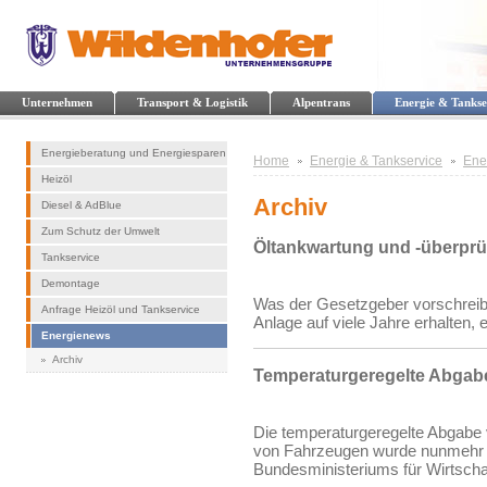
Unternehmen
Transport & Logistik
Alpentrans
Energie & Tankse
Energieberatung und Energiesparen
Home
Energie & Tankservice
Ene
Heizöl
Archiv
Diesel & AdBlue
Zum Schutz der Umwelt
Öltankwartung und -überpr
Tankservice
Demontage
Was der Gesetzgeber vorschreibt 
Anfrage Heizöl und Tankservice
Anlage auf viele Jahre erhalten, 
Energienews
Archiv
Temperaturgeregelte Abgabe
Die temperaturgeregelte Abgabe 
von Fahrzeugen wurde nunmehr 
Bundesministeriums für Wirtschaf