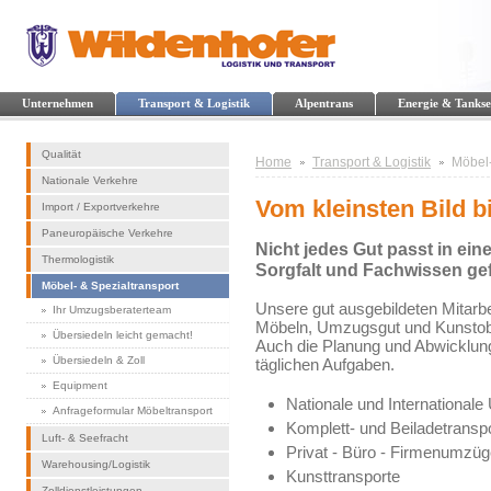
Unternehmen
Transport & Logistik
Alpentrans
Energie & Tankse
Qualität
Home
Transport & Logistik
Möbel-
Nationale Verkehre
Vom kleinsten Bild b
Import / Exportverkehre
Paneuropäische Verkehre
Nicht jedes Gut passt in ei
Thermologistik
Sorgfalt und Fachwissen gef
Möbel- & Spezialtransport
Unsere gut ausgebildeten Mitarbe
Ihr Umzugsberaterteam
Möbeln, Umzugsgut und Kunstobje
Übersiedeln leicht gemacht!
Auch die Planung und Abwicklung
Übersiedeln & Zoll
täglichen Aufgaben.
Equipment
Nationale und International
Anfrageformular Möbeltransport
Komplett- und Beiladetransp
Luft- & Seefracht
Privat - Büro - Firmenumzüg
Warehousing/Logistik
Kunsttransporte
Zolldienstleistungen