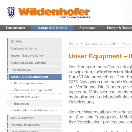
Unternehmen
Transport & Logistik
Alpentrans
Energie & Tankse
Qualität
Home
Transport & Logistik
Möbel-
Nationale Verkehre
Unser Equipment – Ih
Import / Exportverkehre
Paneuropäische Verkehre
Der Transport Ihres Gutes erfolg
Thermologistik
konzipierten,
luftgefederten Mö
Euro VI Motorentechnik. Dem Fa
Möbel- & Spezialtransport
GPS-Navigation und mobile Kom
Ihr Umzugsberaterteam
zur Verfügung. Die Fahrzeuge ve
Übersiedeln leicht gemacht!
tapezierte Möbelwechselbrücken
hydraulischen Ladebordwänden m
Übersiedeln & Zoll
Hebeleistung.
Equipment
Anfrageformular Möbeltransport
Unsere Wagenaufbauten bieten 
mit Zurr- und Tragegurten, Möbe
Luft- & Seefracht
Ihre Vorteile einer professionelle
Warehousing/Logistik
Zolldienstleistungen