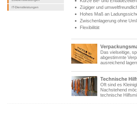
Kurze Be- und Entladezeiten
Zügiger und umweltfreundlic
IT-Dienstleistungen
Hohes Maß an Ladungssiche
Zwischenlagerung ohne Uml
Flexibilität
Verpackungsmat
Das vielseitige, s
abgestimmte Verpa
ausreichend lager
Technische Hilf
Oft sind es Kleini
Nachstehend möcht
technische Hilfsmi