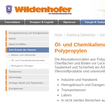
Unternehmen
Transport & Logistik
Alpentrans
Energie & Tankse
Energieberatung und Energiesparen
Home
Energie & Tankservice
Zum
Heizöl
Öl- und Chemikalien
Diesel & AdBlue
Polypropylen
Zum Schutz der Umwelt
Matten und Vliesstoffe
Die Absorptionsmatten aus Polyp
Öl- und Chemikalienbindemittel
Oberflächen und Böden vor Lecka
Biologische Reiniger
Sauberkeit und Sicherheit am Ar
Vliesstoffprodukte sind universell
Tankservice
Demontage
Industrie und Handwerk
Anfrage Heizöl und Tankservice
Heimgebrauch und Garagen
Energienews
Transportwesen
Labors
In nicht sterilen Bereichen