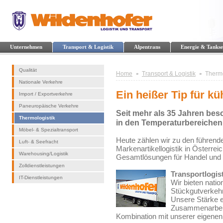
Unternehmen
Transport & Logistik
Alpentrans
Energie & Tankse
Qualität
Home
Transport & Logistik
Thermo
Nationale Verkehre
Ein heißer Tip für kü
Import / Exportverkehre
Paneuropäische Verkehre
Seit mehr als 35 Jahren bes
Thermologistik
in den Temperaturbereichen 2
Möbel- & Spezialtransport
Heute zählen wir zu den führende
Luft- & Seefracht
Markenartikellogistik in Österreic
Warehousing/Logistik
Gesamtlösungen für Handel und I
Zolldienstleistungen
Transportlogist
IT-Dienstleistungen
Wir bieten nati
Stückgutverkehr
Unsere Stärke e
Zusammenarbeit 
Kombination mit unserer eigenen 